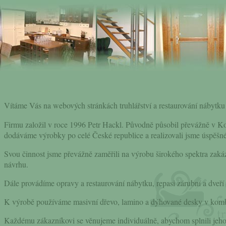
Vítáme Vás na webových stránkách truhlářství a restaurování nábytk
Firmu založil v roce 1996 Petr Hackl. Původně působil převážně v Kol
dodáváme výrobky po celé České republice a realizovali jsme úspěšn
Svou činnost jsme převážně zaměřili na výrobu širokého spektra zakáz
návrhu.
Dále provádíme opravy a restaurování nábytku, repasi zárubní a dveří
K výrobě používáme masivní dřevo, lamino a dýhované desky v kombi
Každému zákazníkovi se věnujeme individuálně, abychom splnili jeho p