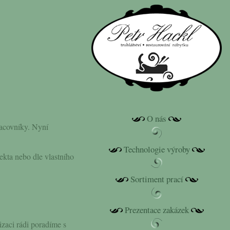
O nás
racovníky. Nyní
Technologie výroby
ekta nebo dle vlastního
Sortiment prací
Prezentace zakázek
izaci rádi poradíme s