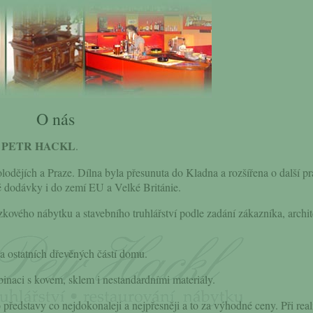
O nás
PETR HACKL
u
.
odějích a Praze. Dílna byla přesunuta do Kladna a rozšířena o další p
é dodávky i do zemí EU a Velké Británie.
kového nábytku a stavebního truhlářství podle zadání zákazníka, archit
 a ostatních dřevěných částí domu.
naci s kovem, sklem i nestandardními materiály.
ředstavy co nejdokonaleji a nejpřesněji a to za výhodné ceny. Při real